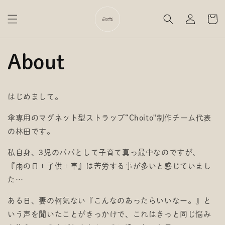
コンテ
カ
ンツに
グ
ー
進む
イ
ト
ン
About
はじめまして。
傘専用のマグネット型ストラップ“Choito"制作チーム代表
の林田です。
私自身、3児のパパとして子育て真っ最中なのですが、
『雨の日＋子供＋車』は苦労する事が多いと感じていまし
た…
ある日、妻の何気ない『こんなのあったらいいなー。』と
いう声を聞いたことがきっかけで、これはきっと同じ悩み