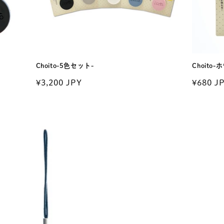
Choito-5色セット-
Choito-
通
¥3,200 JPY
通
¥680 J
常
常
価
価
格
格