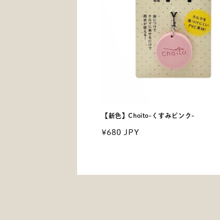
【新色】Choito-くすみピンク-
通
¥680 JPY
常
価
格