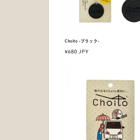
Choito -ブラック-
通
¥680 JPY
常
価
格